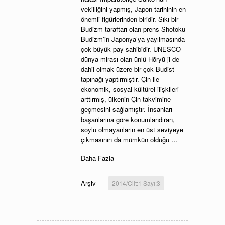
vekilliğini yapmış, Japon tarihinin en
önemli figürlerinden biridir. Sıkı bir
Budizm taraftarı olan prens Shotoku
Budizm’in Japonya’ya yayılmasında
çok büyük pay sahibidir. UNESCO
dünya mirası olan ünlü Hōryū-ji de
dahil olmak üzere bir çok Budist
tapınağı yaptırmıştır. Çin ile
ekonomik, sosyal kültürel ilişkileri
arttırmış, ülkenin Çin takvimine
geçmesini sağlamıştır. İnsanları
başarılarına göre konumlandıran,
soylu olmayanların en üst seviyeye
çıkmasının da mümkün olduğu …
Daha Fazla
Arşiv
2014/Cilt:1 Sayı:3