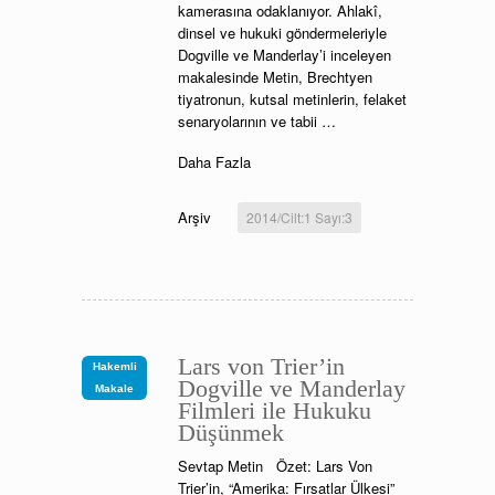
kamerasına odaklanıyor. Ahlakî,
dinsel ve hukuki göndermeleriyle
Dogville ve Manderlay’i inceleyen
makalesinde Metin, Brechtyen
tiyatronun, kutsal metinlerin, felaket
senaryolarının ve tabii …
Daha Fazla
Arşiv
2014/Cilt:1 Sayı:3
Lars von Trier’in
Hakemli
Dogville ve Manderlay
Makale
Filmleri ile Hukuku
Düşünmek
Sevtap Metin Özet: Lars Von
Trier’in, “Amerika: Fırsatlar Ülkesi”