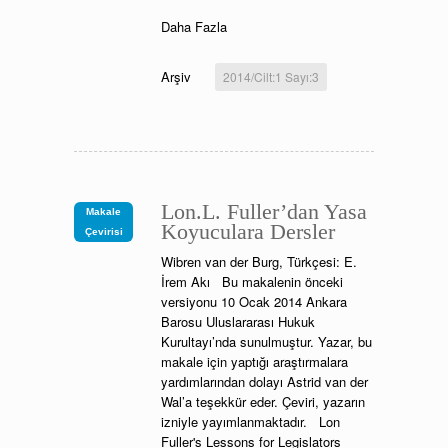
Daha Fazla
Arşiv
2014/Cilt:1 Sayı:3
Lon.L. Fuller’dan Yasa
Makale
Koyuculara Dersler
Çevirisi
Wibren van der Burg, Türkçesi: E.
İrem Akı Bu makalenin önceki
versiyonu 10 Ocak 2014 Ankara
Barosu Uluslararası Hukuk
Kurultayı’nda sunulmuştur. Yazar, bu
makale için yaptığı araştırmalara
yardımlarından dolayı Astrid van der
Wal’a teşekkür eder. Çeviri, yazarın
izniyle yayımlanmaktadır. Lon
Fuller's Lessons for Legislators