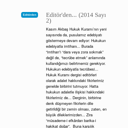
Editör'den... (2014 Sayı
Editörden
2)
Kasım Akbaş Hukuk Kuramı’nın yeni
sayısında da, pusulamız edebiyatı
göstermeye devam ediyor: Hukukun
edebiyatla imtihanı... Burada
“imtihan”ı “dara veya zora sokmak”
değil de, “tecrübe etmek” anlamında
kullandığımızı belirtmemiz gerekiyor.
Hukukun edebiyatla tecrübesi...
Hukuk Kuramı dergisi editörleri
olarak adalet hakkındaki fikirlerimiz
genelde birbirini tutmuyor. Hatta
hukukun adaletle ilişkisi hakkındaki
fikirlerimiz de... Derginin, birbirine
denk düşmeyen fikirlerin dile
getirildiği bir zemin olması, zaten, en
büyük dileklerimizden... Zira
“müsademe-i efkârdan barika-i
hakikat doğar”. Buna karşılık