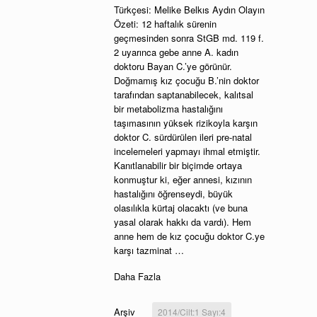
Türkçesi: Melike Belkıs Aydın Olayın
Özeti: 12 haftalık sürenin
geçmesinden sonra StGB md. 119 f.
2 uyarınca gebe anne A. kadın
doktoru Bayan C.’ye görünür.
Doğmamış kız çocuğu B.’nin doktor
tarafından saptanabilecek, kalıtsal
bir metabolizma hastalığını
taşımasının yüksek rizikoyla karşın
doktor C. sürdürülen ileri pre-natal
incelemeleri yapmayı ihmal etmiştir.
Kanıtlanabilir bir biçimde ortaya
konmuştur ki, eğer annesi, kızının
hastalığını öğrenseydi, büyük
olasılıkla kürtaj olacaktı (ve buna
yasal olarak hakkı da vardı). Hem
anne hem de kız çocuğu doktor C.ye
karşı tazminat …
Daha Fazla
Arşiv
2014/Cilt:1 Sayı:4