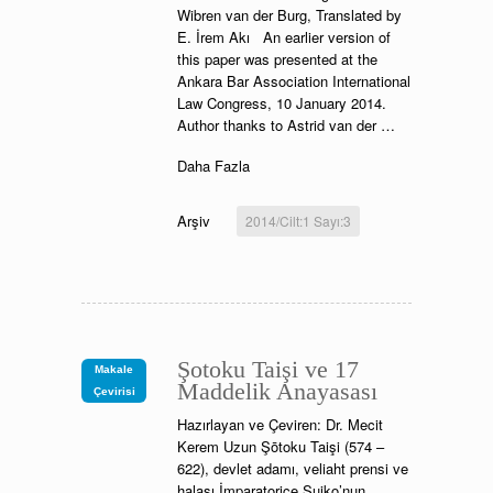
Wibren van der Burg, Translated by
E. İrem Akı An earlier version of
this paper was presented at the
Ankara Bar Association International
Law Congress, 10 January 2014.
Author thanks to Astrid van der …
Daha Fazla
Arşiv
2014/Cilt:1 Sayı:3
Şotoku Taişi ve 17
Makale
Maddelik Anayasası
Çevirisi
Hazırlayan ve Çeviren: Dr. Mecit
Kerem Uzun Şōtoku Taişi (574 –
622), devlet adamı, veliaht prensi ve
halası İmparatoriçe Suiko’nun