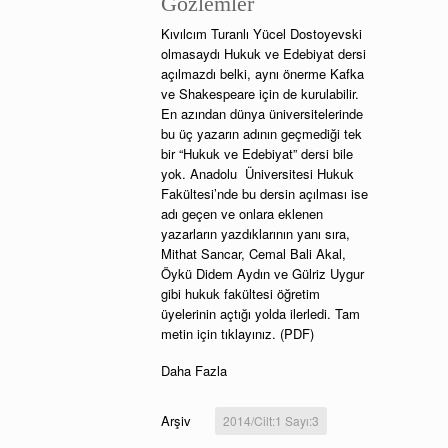
Gözlemler
Kıvılcım Turanlı Yücel Dostoyevski
olmasaydı Hukuk ve Edebiyat dersi
açılmazdı belki, aynı önerme Kafka
ve Shakespeare için de kurulabilir.
En azından dünya üniversitelerinde
bu üç yazarın adının geçmediği tek
bir “Hukuk ve Edebiyat” dersi bile
yok. Anadolu Üniversitesi Hukuk
Fakültesi’nde bu dersin açılması ise
adı geçen ve onlara eklenen
yazarların yazdıklarının yanı sıra,
Mithat Sancar, Cemal Bali Akal,
Öykü Didem Aydın ve Gülriz Uygur
gibi hukuk fakültesi öğretim
üyelerinin açtığı yolda ilerledi. Tam
metin için tıklayınız. (PDF)
Daha Fazla
Arşiv
2014/Cilt:1 Sayı:3