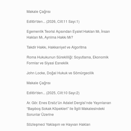
Makale Çağrısı
Editör'den... (2026, Cilt:11 Sayı:1)
Egemenlik Teorisi Açısından Eyalet Hakları Mı, İnsan
Hakları Mı, Ayrılma Hakkı Mı?
Takdir Hakkı, Hakkaniyet ve Algoritma
Roma Hukukunun Sürekliliği: Soyutlama, Ekonomik
Formlar ve Siyasi Esneklik
John Locke, Doğal Hukuk ve Sömürgecilik
Makale Çağrısı
Editör'den... (2025, Cilt:10 Sayı:2)
Ar. Gör. Enes Ersöz’ün Adalet Dergisi’nde Yayınlanan
“Başıboş Sokak Köpekleri” ile İlgili Makalesindeki
Sorunlar Üzerine
Sözleşmeci Yaklaşım ve Hayvan Hakları