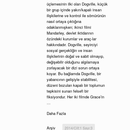
üçlemesinin ilki olan Dogville, küçük
bir grup içinde yakın/kapalı insan
ilişkilerine ve kontrol ile sömürünün
nasıl ortaya çıktığına
odaklanmışken; ikinci filmi
Mandarley, devlet iktidarının
özündeki kurumlar ve araç-lar
hakkındadır. Dogville, seyirciyi
sosyal gerçekliğin ve insan
ilişkilerinin doğal ve sabit olmayıp,
değişebilir olduğunu algılamaya
zorlayacak bir dizi sorun ortaya
koyar. Bu bağlamda Dogville, bir
yabancının gelişiyle stabilitesi,
düzeni bozulan kapalı bir toplumun
tepkisini sunan felsefi bir
fiksiyondur. Her iki filmde Grace’in
…
Daha Fazla
Arşiv
2014/Cilt:1 Sayı:3